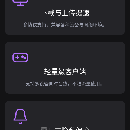
下载与上传提速
多协议支持，兼容各种设备与网络环境。
轻量级客户端
支持多设备同时在线，不限流量使用。