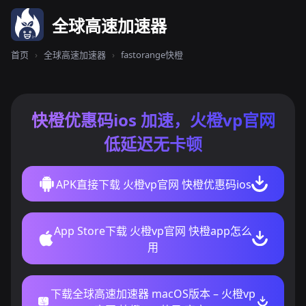
全球高速加速器
首页
›
全球高速加速器
›
fastorange快橙
快橙优惠码ios 加速，火橙vp官网
低延迟无卡顿
APK直接下载 火橙vp官网 快橙优惠码ios
App Store下载 火橙vp官网 快橙app怎么
用
下载全球高速加速器 macOS版本 – 火橙vp