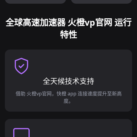
全球高速加速器 火橙vp官网 运行
特性
全天候技术支持
借助 火橙vp官网，快橙 app 连接速度提升至新高
度。