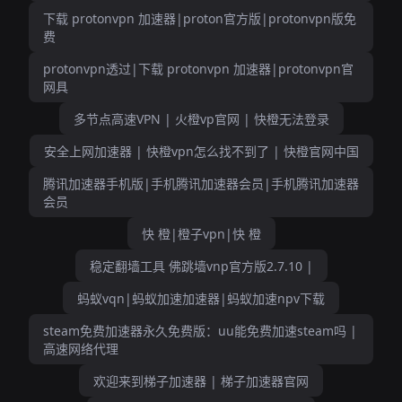
下载 protonvpn 加速器|proton官方版|protonvpn版免
费
protonvpn透过|下载 protonvpn 加速器|protonvpn官
网具
多节点高速VPN | 火橙vp官网 | 快橙无法登录
安全上网加速器 | 快橙vpn怎么找不到了 | 快橙官网中国
腾讯加速器手机版|手机腾讯加速器会员|手机腾讯加速器
会员
快 橙|橙子vpn|快 橙
稳定翻墙工具 佛跳墙vnp官方版2.7.10 |
蚂蚁vqn|蚂蚁加速加速器|蚂蚁加速npv下载
steam免费加速器永久免费版：uu能免费加速steam吗 |
高速网络代理
欢迎来到梯子加速器 | 梯子加速器官网