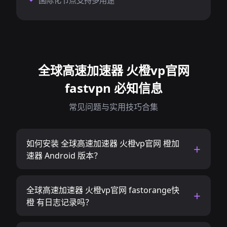
国际化节点支持多用途
全球高速加速器 火橙vp官网
fastvpn 必知信息
常见问题与实用技巧合集
如何安装 全球高速加速器 火橙vp官网 橙加
速器 Android 版本？
全球高速加速器 火橙vp官网 fastorange快
橙 有日志记录吗？