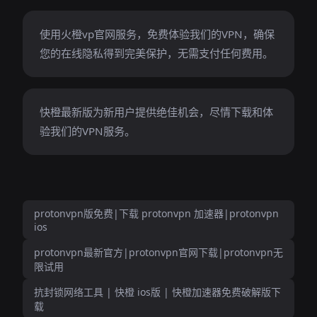
使用火橙vp官网服务，免费体验我们的VPN，确保
您的在线隐私得到完美保护，无需支付任何费用。
快橙最新版为新用户提供绝佳机会，尽情下载和体
验我们的VPN服务。
protonvpn版免费|下载 protonvpn 加速器|protonvpn
ios
protonvpn最新官方|protonvpn官网下载|protonvpn无
限试用
抗封锁网络工具 | 快橙 ios版 | 快橙加速器免费破解版下
载